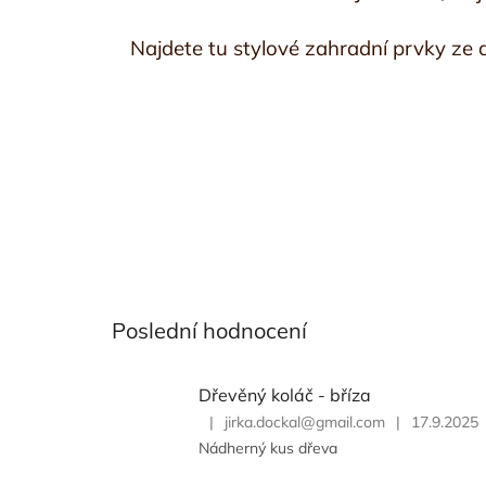
Najdete tu stylové zahradní prvky ze 
Poslední hodnocení
Dřevěný koláč - bříza
|
jirka.dockal@gmail.com
|
17.9.2025
Hodnocení
Nádherný kus dřeva
produktu
je