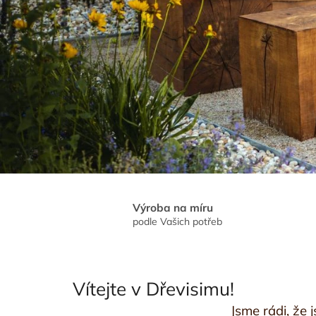
e
v
i
s
i
m
u
!
Výroba na míru
podle Vašich potřeb
Vítejte v Dřevisimu!
Jsme rádi, že