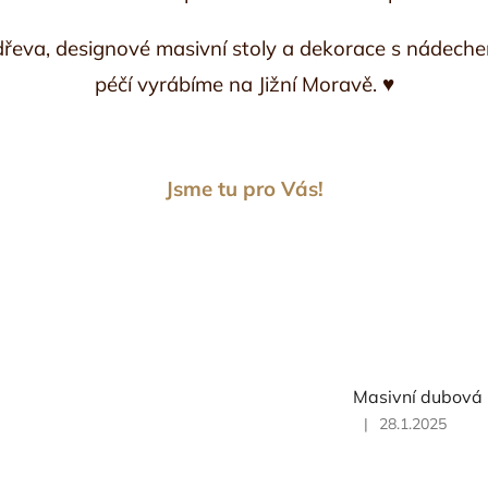
dřeva, designové masivní stoly a dekorace s nádech
péčí vyrábíme na Jižní Moravě.
♥
Jsme tu
p
ro Vás!
Masivní dubová 
|
28.1.2025
Hodnocení
produktu
je