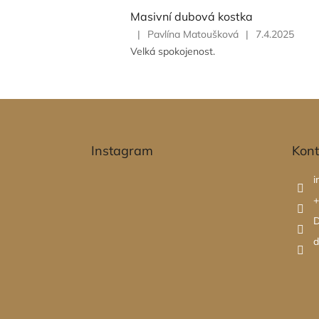
5
Masivní dubová kostka
z
5
|
Pavlína Matoušková
|
7.4.2025
Hodnocení
hvězdiček.
Velká spokojenost.
produktu
je
5
z
Z
5
á
hvězdiček.
p
Instagram
Kont
a
t
i
í
+
D
d