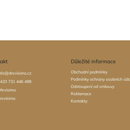
5
z
5
hvězdiček.
akt
Důležité informace
Obchodní podmínky
nfo
@
drevisimo.cz
Podmínky ochrany osobních úda
420 731 446 498
Odstoupení od smlouvy
řevisimo
Reklamace
revisimo
Kontakty