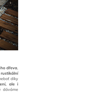
ého dřeva
,
rustikální
neboť díky
ní, ale i
bě dáváme