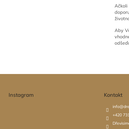
Ačkol
dopor
životn
Aby Vá
vhodn
odšeďo
Z
á
p
Instagram
Kontakt
a
t
info
@
dr
í
+420 73
Dřevisim