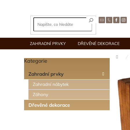
Přejít
na
obsah
ZAHRADNÍ PRVKY
DŘEVĚNÉ DEKORACE
Dom
Kategorie
Přeskočit
P
kategorie
o
Zahradní prvky
s
t
Zahradní nábytek
r
Záhony
a
n
Dřevěné dekorace
n
í
p
a