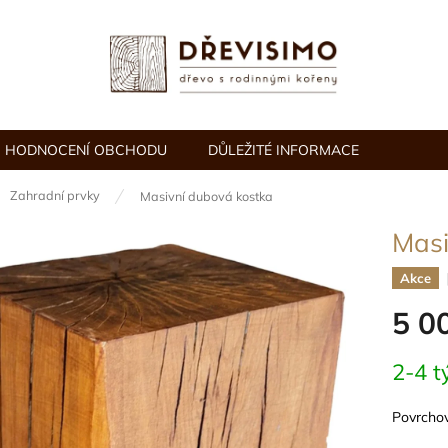
HODNOCENÍ OBCHODU
DŮLEŽITÉ INFORMACE
ů
Zahradní prvky
Masivní dubová kostka
Masi
Akce
5 0
Měrná
2-4 t
cena:
Povrcho