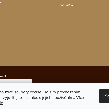
o
Kontakty
-mail
kami ochrany osobních údajů
používá soubory cookie. Dalším procházením
S
 vyjadřujete souhlas s jejich používáním.. Více
de
.