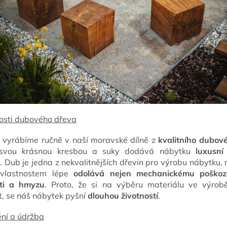
osti dubového dřeva
 vyrábíme ručně v naší moravské dílně z
kvalitního dubov
 svou krásnou kresbou a suky dodává nábytku
luxusní 
. Dub je jedna z nekvalitnějších dřevin pro výrobu nábytku, 
vlastnostem lépe
odolává nejen mechanickému poškoze
sti a hmyzu
. Proto, že si na výběru materiálu ve výro
t, se náš nábytek pyšní
dlouhou životností
.
ní a údržba