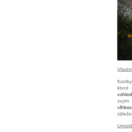
Vlastn
Kostky
které
vzhled
svým 
vlhko
záleže
Umístě