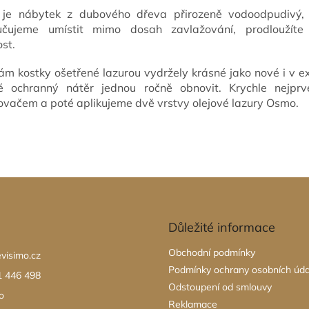
i je nábytek z dubového dřeva přirozeně vodoodpudivý,
učujeme umístit mimo dosah zavlažování, prodloužíte
ost.
m kostky ošetřené lazurou vydržely krásné jako nové i v ext
é ochranný nátěr jednou ročně obnovit. Krychle nejprv
vačem a poté aplikujeme dvě vrstvy olejové lazury Osmo.
Důležité informace
Obchodní podmínky
evisimo.cz
Podmínky ochrany osobních úda
1 446 498
Odstoupení od smlouvy
o
Reklamace