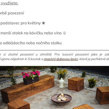
 využijete:
orbě posezení
 podstavec pro květiny ❀
 menší stolek na kávičku nebo víno ☺︎
o odkládacího nebo nočního stolku
e si útulné posezení u ohniště. Pro luxusní posezení jako je zd
ujeme objednat 4-5 kostek a
masivní dubovou lavici
, která je perfektně d