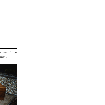
e na fotce,
oplní.