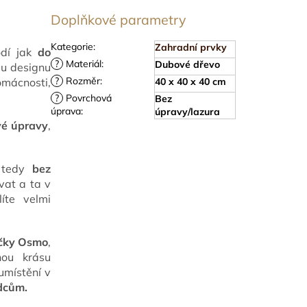
Doplňkové parametry
Kategorie
:
Zahradní prvky
odí jak
do
?
Materiál
:
Dubové dřevo
u designu
?
Rozměr
:
40 x 40 x 40 cm
omácnosti,
?
Povrchová
Bez
úprava
:
úpravy/lazura
vé úpravy
,
, tedy
bez
vat a ta v
líte velmi
ačky Osmo
,
nou krásu
umístění v
ůdcům.