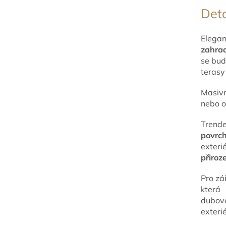
Deta
Elega
zahrad
se bud
terasy
Masivn
nebo 
Trend
povrc
exter
přiroz
Pro zá
která
dubové
exteri