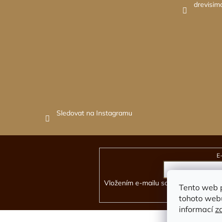
drevisim
Sledovat na Instagramu
E
Odebírat newsletter
Vložením e-mailu souhlasíte s
podmín
Tento web 
tohoto webu
informací
z