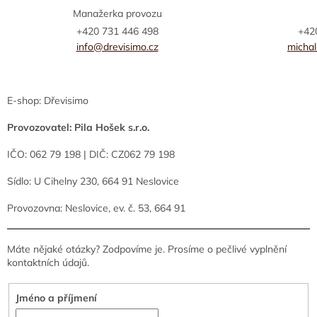
Manažerka provozu
+420 731 446 498
+42
info@drevisimo.cz
micha
E-shop: Dřevisimo
Provozovatel: Pila Hošek s.r.o.
IČO: 062 79 198
| DIČ: CZ062 79 198
Sídlo: U Cihelny 230, 664 91 Neslovice
Provozovna: Neslovice, ev. č. 53, 664 91
Máte nějaké otázky? Zodpovíme je. Prosíme o pečlivé vyplnění
kontaktních údajů.
Jméno a příjmení